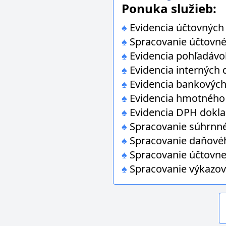
Ponuka služieb:
♠
Evidencia účtovných
♠
Spracovanie účtovnéh
♠
Evidencia pohľadávo
♠
Evidencia interných 
♠
Evidencia bankových
♠
Evidencia hmotného 
♠
Evidencia DPH dokla
♠
Spracovanie súhrnn
♠
Spracovanie daňového
♠
Spracovanie účtovnej
♠
Spracovanie výkazov 