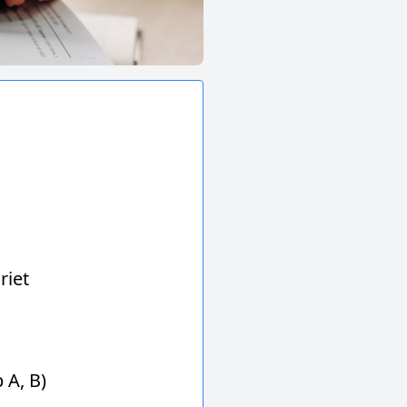
riet
 A, B)