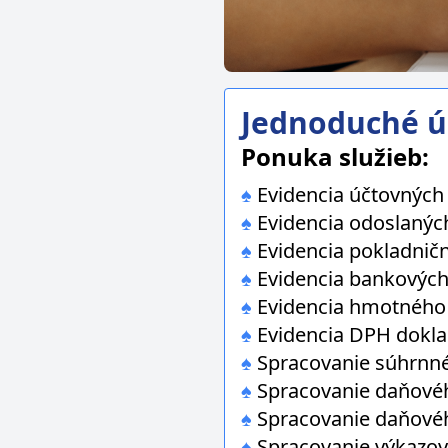
Jednoduché ú
Ponuka služieb:
♠
Evidencia účtovných
♠
Evidencia odoslaných
♠
Evidencia pokladničn
♠
Evidencia bankových
♠
Evidencia hmotného 
♠
Evidencia DPH dokla
♠
Spracovanie súhrnn
♠
Spracovanie daňového
♠
Spracovanie daňového
♠
Spracovanie výkazov