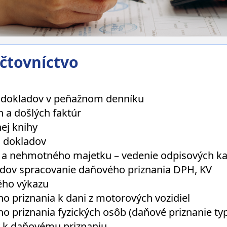
čtovníctvo
 dokladov v peňažnom denníku
 a došlých faktúr
ej knihy
 dokladov
a nehmotného majetku – vedenie odpisových ka
dov spracovanie daňového priznania DPH, KV
ého výkazu
 priznania k dani z motorových vozidiel
 priznania fyzických osôb (daňové priznanie typ
 k daňovému priznaniu